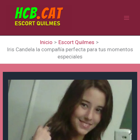
Ir
al
contenido
Inicio
Escort Quilmes
Iris Candela la compañía perfecta para tus momentos
especiales